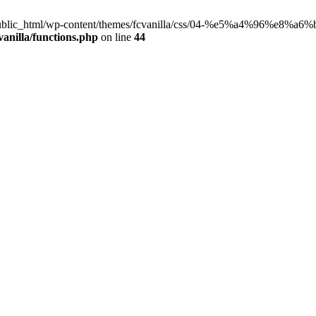
a.co.jp/public_html/wp-content/themes/fcvanilla/css/04-%e5%a4%
anilla/functions.php
on line
44