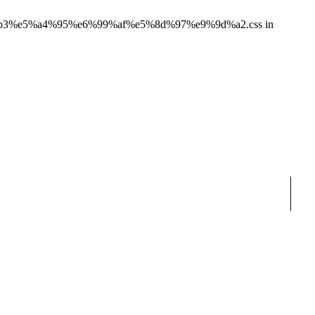
96%e8%a6%b3%e5%a4%95%e6%99%af%e5%8d%97%e9%9d%a2.css in