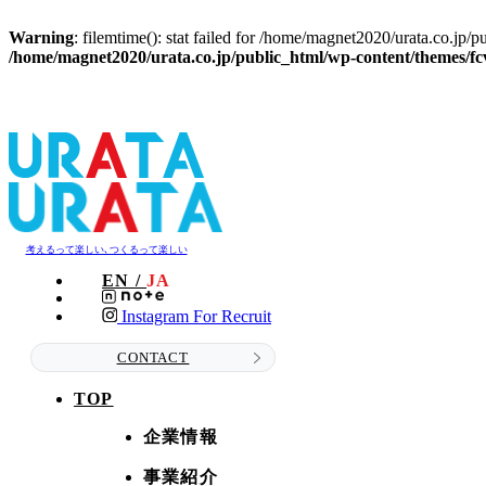
Warning
: filemtime(): stat failed for /home/magnet2020/urat
/home/magnet2020/urata.co.jp/public_html/wp-content/themes/fcv
考えるって楽しい､つくるって楽しい
EN /
JA
Instagram For Recruit
CONTACT
TOP
企業情報
事業紹介