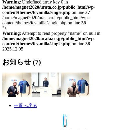
Warning
: Undefined array key 0 in
/home/magnet2020/urata.co.jp/public_html/wp-
content/themes/fcvanilla/single.php
on line
37
/home/magnet2020/urata.co.jp/public_html/wp-
content/themes/fcvanilla/single.php on line
38
">
Warning
: Attempt to read property "name" on null in
/home/magnet2020/urata.co.jp/public_html/wp-
content/themes/fcvanilla/single.php
on line
38
2025.12.05
お知らせ (7)
一覧へ戻る