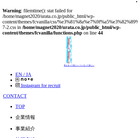
Warning
: filemtime(): stat failed for
/home/magnet2020/urata.co.jp/public_html/wp-
content/themes/fcvanilla/css/%e3%81%8a%e7%9f%a5%e3%82%8
7-2.css in
/home/magnet2020/urata.co.jp/public_html/wp-
content/themes/fcvanilla/functions.php
on line
44
考えるって楽しい､つくるって楽しい
EN /
JA
Instagram for recruit
CONTACT
TOP
企業情報
事業紹介