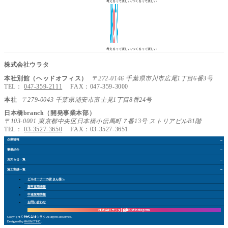
考えるって楽しい､つくるって楽しい
考えるって楽しい､つくるって楽しい
株式会社ウラタ
本社別館（ヘッドオフィス）
〒272-0146 千葉県市川市広尾1丁目6番3号
TEL：
047-359-2111
FAX：047-359-3000
本社
〒279-0043 千葉県浦安市富士見1丁目8番24号
日本橋branch（開発事業本部）
〒103-0001 東京都中央区日本橋小伝馬町７番13号 ストリアビルB1階
TEL：
03-3527-3650
FAX：03-3527-3651
企業情報
事業紹介
お知らせ
一覧
施工実績
一覧
ビルオーナー
の皆さん
様
へ
新卒採用情報
中途採用情報
お問い合
わ
せ
株式会社 ウラタ
採用公式Instagram
Copyright © 株式会社ウラタ All Rights Reserved.
Designed by
MAGNET INC
.