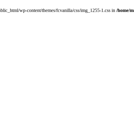
/public_html/wp-content/themes/fcvanilla/css/img_1255-1.css in
/home/ma