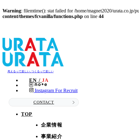
Warning
: filemtime(): stat failed for /home/magnet2020/urata.co.jp
content/themes/fcvanilla/functions.php
on line
44
考えるって楽しい､つくるって楽しい
EN /
JA
Instagram For Recruit
CONTACT
TOP
企業情報
事業紹介