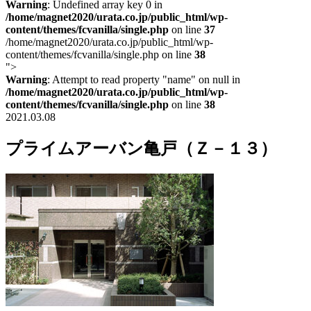
Warning
: Undefined array key 0 in
/home/magnet2020/urata.co.jp/public_html/wp-
content/themes/fcvanilla/single.php
on line
37
/home/magnet2020/urata.co.jp/public_html/wp-
content/themes/fcvanilla/single.php on line
38
">
Warning
: Attempt to read property "name" on null in
/home/magnet2020/urata.co.jp/public_html/wp-
content/themes/fcvanilla/single.php
on line
38
2021.03.08
プライムアーバン亀戸（Ｚ－１３）