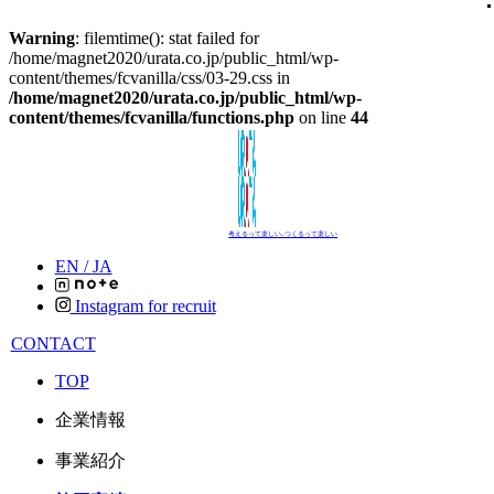
Warning
: filemtime(): stat failed for
/home/magnet2020/urata.co.jp/public_html/wp-
content/themes/fcvanilla/css/03-29.css in
/home/magnet2020/urata.co.jp/public_html/wp-
content/themes/fcvanilla/functions.php
on line
44
考えるって楽しい､つくるって楽しい
EN /
JA
Instagram for recruit
CONTACT
TOP
企業情報
事業紹介