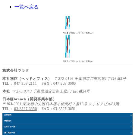
一覧へ戻る
考えるって楽しい､つくるって楽しい
考えるって楽しい､つくるって楽しい
株式会社ウラタ
本社別館（ヘッドオフィス）
〒272-0146 千葉県市川市広尾1丁目6番3号
TEL：
047-359-2111
FAX：047-359-3000
本社
〒279-0043 千葉県浦安市富士見1丁目8番24号
日本橋branch（開発事業本部）
〒103-0001 東京都中央区日本橋小伝馬町７番13号 ストリアビルB1階
TEL：
03-3527-3650
FAX：03-3527-3651
企業情報
事業紹介
お知らせ
一覧
施工実績
一覧