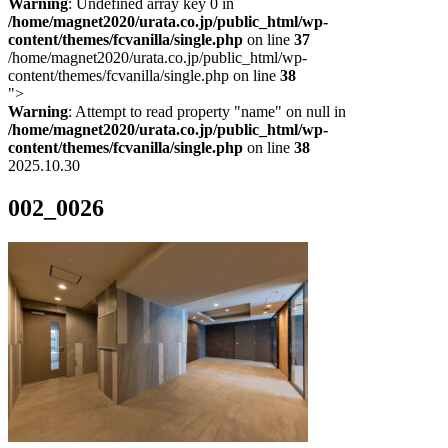
Warning
: Undefined array key 0 in
/home/magnet2020/urata.co.jp/public_html/wp-
content/themes/fcvanilla/single.php
on line
37
/home/magnet2020/urata.co.jp/public_html/wp-
content/themes/fcvanilla/single.php on line
38
">
Warning
: Attempt to read property "name" on null in
/home/magnet2020/urata.co.jp/public_html/wp-
content/themes/fcvanilla/single.php
on line
38
2025.10.30
002_0026