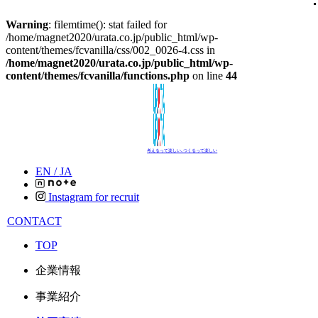
Warning
: filemtime(): stat failed for
/home/magnet2020/urata.co.jp/public_html/wp-
content/themes/fcvanilla/css/002_0026-4.css in
/home/magnet2020/urata.co.jp/public_html/wp-
content/themes/fcvanilla/functions.php
on line
44
考えるって楽しい､つくるって楽しい
EN /
JA
Instagram for recruit
CONTACT
TOP
企業情報
事業紹介