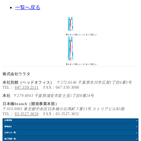
一覧へ戻る
考えるって楽しい､つくるって楽しい
考えるって楽しい､つくるって楽しい
株式会社ウラタ
本社別館（ヘッドオフィス）
〒272-0146 千葉県市川市広尾1丁目6番3号
TEL：
047-359-2111
FAX：047-359-3000
本社
〒279-0043 千葉県浦安市富士見1丁目8番24号
日本橋branch（開発事業本部）
〒103-0001 東京都中央区日本橋小伝馬町７番13号 ストリアビルB1階
TEL：
03-3527-3650
FAX：03-3527-3651
企業情報
事業紹介
お知らせ
一覧
施工実績
一覧