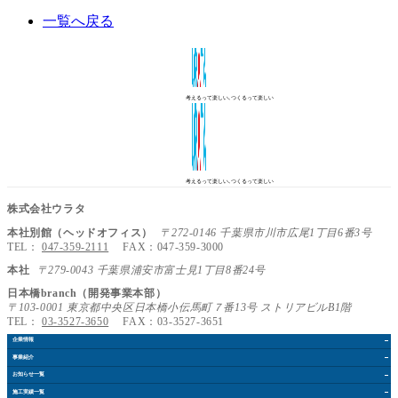
一覧へ戻る
考えるって楽しい､つくるって楽しい
考えるって楽しい､つくるって楽しい
株式会社ウラタ
本社別館（ヘッドオフィス）
〒272-0146 千葉県市川市広尾1丁目6番3号
TEL：
047-359-2111
FAX：047-359-3000
本社
〒279-0043 千葉県浦安市富士見1丁目8番24号
日本橋branch（開発事業本部）
〒103-0001 東京都中央区日本橋小伝馬町７番13号 ストリアビルB1階
TEL：
03-3527-3650
FAX：03-3527-3651
企業情報
事業紹介
お知らせ
一覧
施工実績
一覧