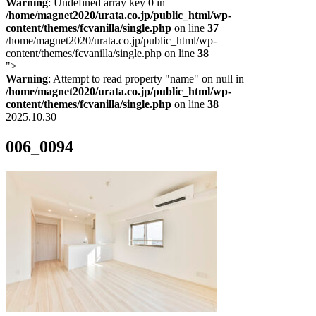
Warning
: Undefined array key 0 in
/home/magnet2020/urata.co.jp/public_html/wp-
content/themes/fcvanilla/single.php
on line
37
/home/magnet2020/urata.co.jp/public_html/wp-
content/themes/fcvanilla/single.php on line
38
">
Warning
: Attempt to read property "name" on null in
/home/magnet2020/urata.co.jp/public_html/wp-
content/themes/fcvanilla/single.php
on line
38
2025.10.30
006_0094