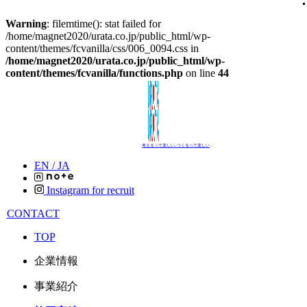
Warning
: filemtime(): stat failed for
/home/magnet2020/urata.co.jp/public_html/wp-
content/themes/fcvanilla/css/006_0094.css in
/home/magnet2020/urata.co.jp/public_html/wp-
content/themes/fcvanilla/functions.php
on line
44
考えるって楽しい､つくるって楽しい
EN /
JA
Instagram for recruit
CONTACT
TOP
企業情報
事業紹介