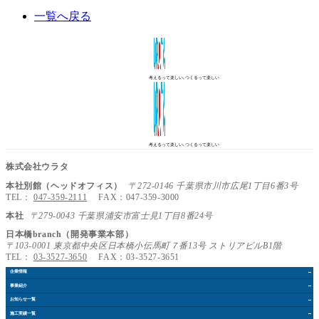
一覧へ戻る
考えるって楽しい､つくるって楽しい
考えるって楽しい､つくるって楽しい
株式会社ウラタ
本社別館（ヘッドオフィス）
〒272-0146 千葉県市川市広尾1丁目6番3号
TEL：
047-359-2111
FAX：047-359-3000
本社
〒279-0043 千葉県浦安市富士見1丁目8番24号
日本橋branch（開発事業本部）
〒103-0001 東京都中央区日本橋小伝馬町７番13号 ストリアビルB1階
TEL：
03-3527-3650
FAX：03-3527-3651
企業情報
事業紹介
お知らせ
一覧
施工実績
一覧