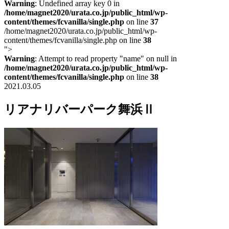
Warning
: Undefined array key 0 in
/home/magnet2020/urata.co.jp/public_html/wp-
content/themes/fcvanilla/single.php
on line
37
/home/magnet2020/urata.co.jp/public_html/wp-
content/themes/fcvanilla/single.php on line
38
">
Warning
: Attempt to read property "name" on null in
/home/magnet2020/urata.co.jp/public_html/wp-
content/themes/fcvanilla/single.php
on line
38
2021.03.05
リアナリバーパーク舞浜Ⅱ