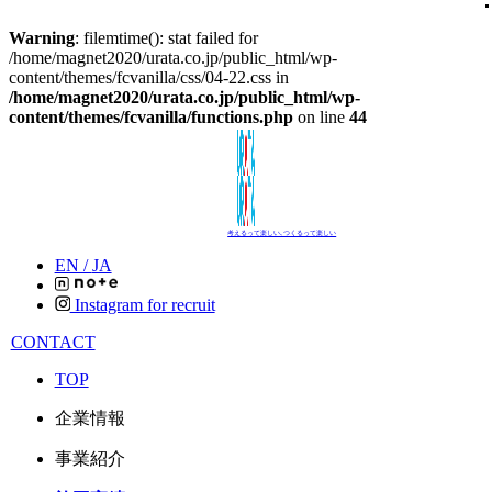
Warning
: filemtime(): stat failed for
/home/magnet2020/urata.co.jp/public_html/wp-
content/themes/fcvanilla/css/04-22.css in
/home/magnet2020/urata.co.jp/public_html/wp-
content/themes/fcvanilla/functions.php
on line
44
考えるって楽しい､つくるって楽しい
EN /
JA
Instagram for recruit
CONTACT
TOP
企業情報
事業紹介