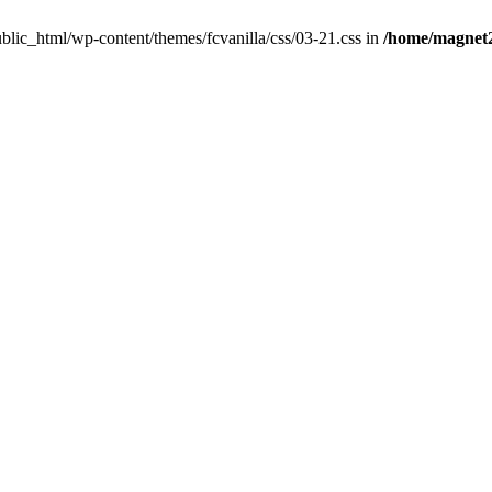
public_html/wp-content/themes/fcvanilla/css/03-21.css in
/home/magnet2