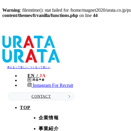
Warning
: filemtime(): stat failed for /home/magnet2020/urata.co.jp/
content/themes/fcvanilla/functions.php
on line
44
考えるって楽しい､つくるって楽しい
EN /
JA
Instagram For Recruit
CONTACT
TOP
企業情報
事業紹介