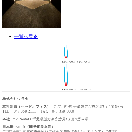
一覧へ戻る
考えるって楽しい､つくるって楽しい
考えるって楽しい､つくるって楽しい
株式会社ウラタ
本社別館（ヘッドオフィス）
〒272-0146 千葉県市川市広尾1丁目6番3号
TEL：
047-359-2111
FAX：047-359-3000
本社
〒279-0043 千葉県浦安市富士見1丁目8番24号
日本橋branch（開発事業本部）
〒103-0001 東京都中央区日本橋小伝馬町７番13号 ストリアビルB1階