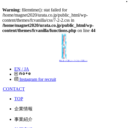
Warning
: filemtime(): stat failed for
/home/magnet2020/urata.co.jp/public_html/wp-
content/themes/fcvanilla/css/7-2-2.css in
/home/magnet2020/urata.co.jp/public_html/wp-
content/themes/fcvanilla/functions.php
on line
44
考えるって楽しい､つくるって楽しい
EN /
JA
Instagram for recruit
CONTACT
TOP
企業情報
事業紹介