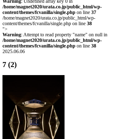
Warning
: Undefined array key 0 in
/home/magnet2020/urata.co.jp/public_html/wp-
content/themes/fcvanilla/single.php
on line
37
/home/magnet2020/urata.co.jp/public_html/wp-
content/themes/fcvanilla/single.php on line
38
">
Warning
: Attempt to read property "name" on null in
/home/magnet2020/urata.co.jp/public_html/wp-
content/themes/fcvanilla/single.php
on line
38
2025.06.06
7 (2)