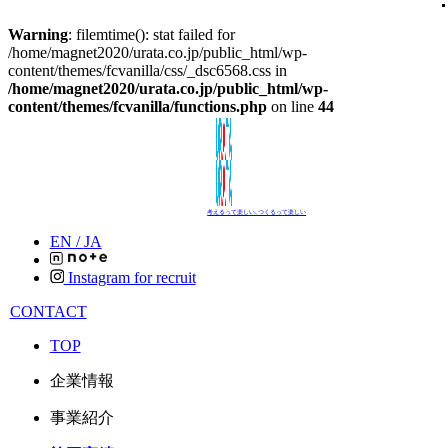
Warning
: filemtime(): stat failed for
/home/magnet2020/urata.co.jp/public_html/wp-
content/themes/fcvanilla/css/_dsc6568.css in
/home/magnet2020/urata.co.jp/public_html/wp-
content/themes/fcvanilla/functions.php
on line
44
考えるって楽しい､つくるって楽しい
EN /
JA
Instagram for recruit
CONTACT
TOP
企業情報
事業紹介