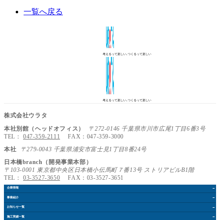
一覧へ戻る
考えるって楽しい､つくるって楽しい
考えるって楽しい､つくるって楽しい
株式会社ウラタ
本社別館（ヘッドオフィス）
〒272-0146 千葉県市川市広尾1丁目6番3号
TEL：
047-359-2111
FAX：047-359-3000
本社
〒279-0043 千葉県浦安市富士見1丁目8番24号
日本橋branch（開発事業本部）
〒103-0001 東京都中央区日本橋小伝馬町７番13号 ストリアビルB1階
TEL：
03-3527-3650
FAX：03-3527-3651
企業情報
事業紹介
お知らせ
一覧
施工実績
一覧