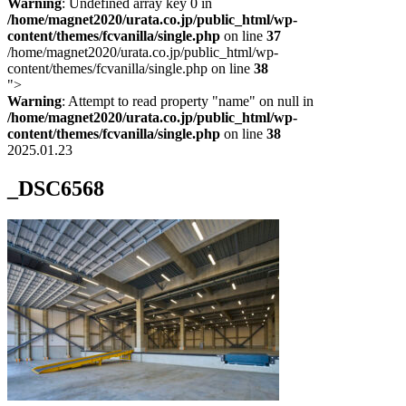
Warning
: Undefined array key 0 in
/home/magnet2020/urata.co.jp/public_html/wp-
content/themes/fcvanilla/single.php
on line
37
/home/magnet2020/urata.co.jp/public_html/wp-
content/themes/fcvanilla/single.php on line
38
">
Warning
: Attempt to read property "name" on null in
/home/magnet2020/urata.co.jp/public_html/wp-
content/themes/fcvanilla/single.php
on line
38
2025.01.23
_DSC6568