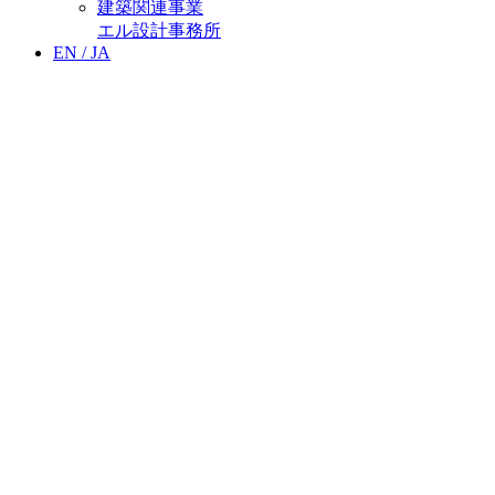
建築関連事業
エル設計事務所
EN /
JA