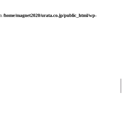
in
/home/magnet2020/urata.co.jp/public_html/wp-