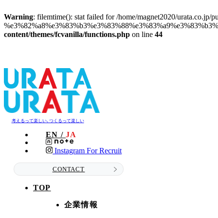
Warning
: filemtime(): stat failed for /home/magnet2020/urata.co.jp/
%e3%82%a8%e3%83%b3%e3%83%88%e3%83%a9%e3%83%b3%e
content/themes/fcvanilla/functions.php
on line
44
考えるって楽しい､つくるって楽しい
EN /
JA
Instagram For Recruit
CONTACT
TOP
企業情報