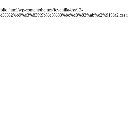
public_html/wp-content/themes/fcvanilla/css/13-
3%82%b9%e3%83%9b%e3%83%bc%e3%83%ab%e2%91%a2.css 