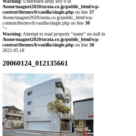
Warning
: Undefined array key 0 in
/home/magnet2020/urata.co.jp/public_html/wp-
content/themes/fcvanilla/single.php
on line
37
/home/magnet2020/urata.co.jp/public_html/wp-
content/themes/fcvanilla/single.php on line
38
">
Warning
: Attempt to read property "name" on null in
/home/magnet2020/urata.co.jp/public_html/wp-
content/themes/fcvanilla/single.php
on line
38
2021.05.18
20060124_012135661