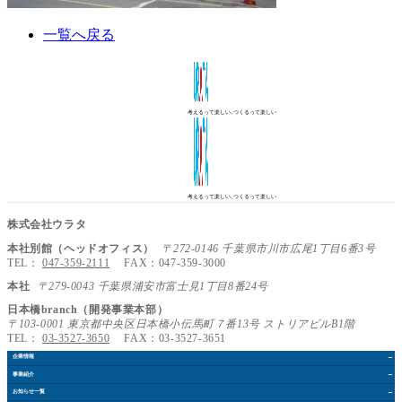
一覧へ戻る
考えるって楽しい､つくるって楽しい
考えるって楽しい､つくるって楽しい
株式会社ウラタ
本社別館（ヘッドオフィス）
〒272-0146 千葉県市川市広尾1丁目6番3号
TEL：
047-359-2111
FAX：047-359-3000
本社
〒279-0043 千葉県浦安市富士見1丁目8番24号
日本橋branch（開発事業本部）
〒103-0001 東京都中央区日本橋小伝馬町７番13号 ストリアビルB1階
TEL：
03-3527-3650
FAX：03-3527-3651
企業情報
事業紹介
お知らせ
一覧