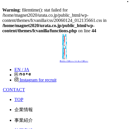
Warning
: filemtime(): stat failed for
/home/magnet2020/urata.co.jp/public_html/wp-
content/themes/fcvanilla/css/20060124_012135661.css in
/home/magnet2020/urata.co.jp/public_html/wp-
content/themes/fcvanilla/functions.php
on line
44
考えるって楽しい､つくるって楽しい
EN /
JA
Instagram for recruit
CONTACT
TOP
企業情報
事業紹介