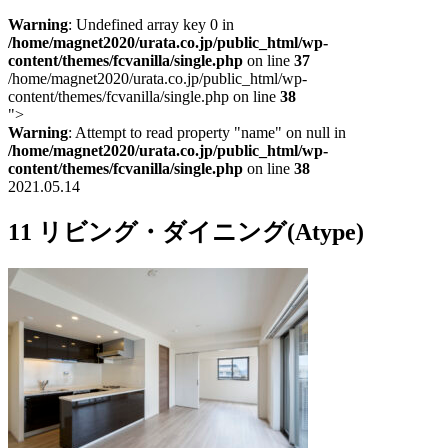
Warning
: Undefined array key 0 in
/home/magnet2020/urata.co.jp/public_html/wp-
content/themes/fcvanilla/single.php
on line
37
/home/magnet2020/urata.co.jp/public_html/wp-
content/themes/fcvanilla/single.php on line
38
">
Warning
: Attempt to read property "name" on null in
/home/magnet2020/urata.co.jp/public_html/wp-
content/themes/fcvanilla/single.php
on line
38
2021.05.14
11 リビング・ダイニング(Atype)