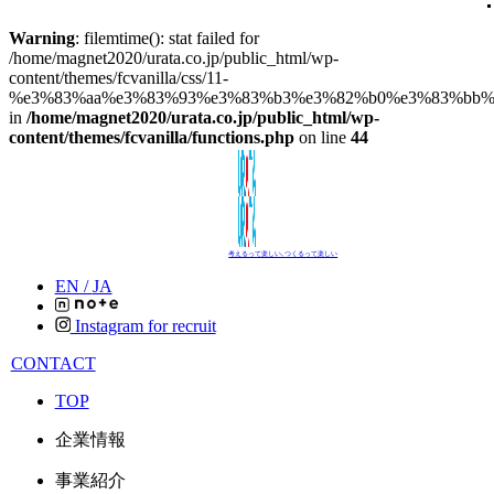
Warning
: filemtime(): stat failed for
/home/magnet2020/urata.co.jp/public_html/wp-
content/themes/fcvanilla/css/11-
%e3%83%aa%e3%83%93%e3%83%b3%e3%82%b0%e3%83%bb%e
in
/home/magnet2020/urata.co.jp/public_html/wp-
content/themes/fcvanilla/functions.php
on line
44
考えるって楽しい､つくるって楽しい
EN /
JA
Instagram for recruit
CONTACT
TOP
企業情報
事業紹介