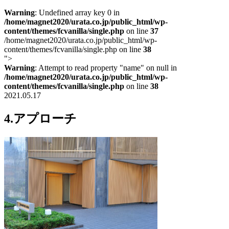
Warning
: Undefined array key 0 in
/home/magnet2020/urata.co.jp/public_html/wp-
content/themes/fcvanilla/single.php
on line
37
/home/magnet2020/urata.co.jp/public_html/wp-
content/themes/fcvanilla/single.php on line
38
">
Warning
: Attempt to read property "name" on null in
/home/magnet2020/urata.co.jp/public_html/wp-
content/themes/fcvanilla/single.php
on line
38
2021.05.17
4.アプローチ