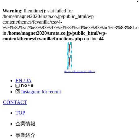
Warning
: filemtime(): stat failed for
/home/magnet2020/urata.co.jp/public_html/wp-
content/themes/fcvanilla/css/4-
%e3%82%a2%e3%83%97%e3%83%ad%e3%83%bc%e3%83%81.c
in
/home/magnet2020/urata.co.jp/public_html/wp-
content/themes/fcvanilla/functions.php
on line
44
考えるって楽しい､つくるって楽しい
EN /
JA
Instagram for recruit
CONTACT
TOP
企業情報
事業紹介