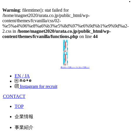
Warning
: filemtime(): stat failed for
/home/magnet2020/urata.co.jp/public_html/wp-
content/themes/fcvanilla/css/02-
%e5%a4%96%e8%a6%b3%e5%8d%97%e6%9d%b1%e9%9d%a2-
2.css in
/home/magnet2020/urata.co.jp/public_html/wp-
content/themes/fcvanilla/functions.php
on line
44
考えるって楽しい､つくるって楽しい
EN /
JA
Instagram for recruit
CONTACT
TOP
企業情報
事業紹介