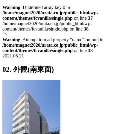
Warning
: Undefined array key 0 in
/home/magnet2020/urata.co.jp/public_html/wp-
content/themes/fcvanilla/single.php
on line
37
/home/magnet2020/urata.co.jp/public_html/wp-
content/themes/fcvanilla/single.php on line
38
">
Warning
: Attempt to read property "name" on null in
/home/magnet2020/urata.co.jp/public_html/wp-
content/themes/fcvanilla/single.php
on line
38
2021.05.21
02. 外観(南東面)