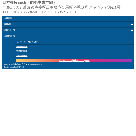
日本橋branch（開発事業本部）
〒103-0001 東京都中央区日本橋小伝馬町７番13号 ストリアビルB1階
TEL：
03-3527-3650
FAX：03-3527-3651
企業情報
事業紹介
お知らせ
一覧
施工実績
一覧
ビルオーナー
の皆さん
様
へ
新卒採用情報
中途採用情報
お問い合
わ
せ
株式会社 ウラタ
採用公式Instagram
Copyright © 株式会社ウラタ All Rights Reserved.
Designed by
MAGNET INC
.