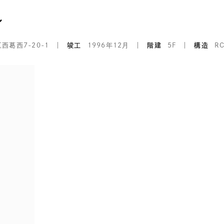
ル
西葛西7-20-1
竣工
1996年12月
階建
5F
構造
R