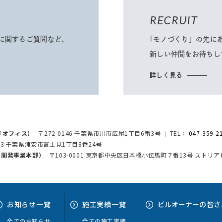
RECRUIT
に関するご質問など、
「モノづくり」
の先に
新しい仲間をお待ちし
詳しく見る
ドオフィス）
〒272-0146 千葉県市川市広尾1丁目6番3号
TEL：
047-359-2
043 千葉県浦安市富士見1丁目8番24号
h（開発事業本部）
〒103-0001 東京都中央区日本橋小伝馬町７番13号 ストリ
お知らせ
一覧
施工実績
一覧
ビルオーナー
の皆さ
全てのお知らせ
全ての施工実績