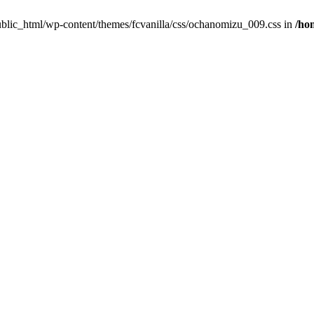
/public_html/wp-content/themes/fcvanilla/css/ochanomizu_009.css in
/ho