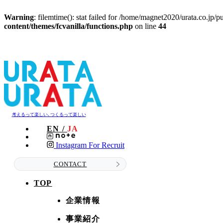
Warning
: filemtime(): stat failed for /home/magnet2020/urata.co.jp
content/themes/fcvanilla/functions.php
on line
44
考えるって楽しい､つくるって楽しい
EN /
JA
Instagram For Recruit
CONTACT
TOP
企業情報
事業紹介