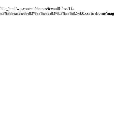
public_html/wp-content/themes/fcvanilla/css/11-
3%83%aa%e3%83%93%e3%83%b3%e3%82%b0.css in
/home/magn