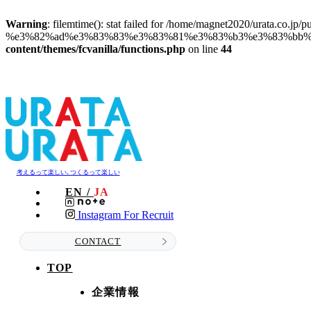
Warning
: filemtime(): stat failed for /home/magnet2020/urata.co.jp/
%e3%82%ad%e3%83%83%e3%83%81%e3%83%b3%e3%83%bb%e
content/themes/fcvanilla/functions.php
on line
44
考えるって楽しい､つくるって楽しい
EN /
JA
Instagram For Recruit
CONTACT
TOP
企業情報