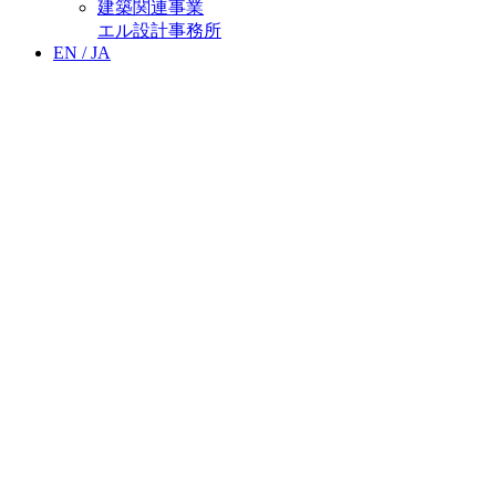
建築関連事業
エル設計事務所
EN /
JA