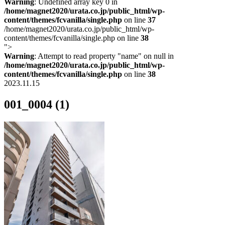
Warning
: Undefined array key 0 in
/home/magnet2020/urata.co.jp/public_html/wp-
content/themes/fcvanilla/single.php
on line
37
/home/magnet2020/urata.co.jp/public_html/wp-
content/themes/fcvanilla/single.php on line
38
">
Warning
: Attempt to read property "name" on null in
/home/magnet2020/urata.co.jp/public_html/wp-
content/themes/fcvanilla/single.php
on line
38
2023.11.15
001_0004 (1)