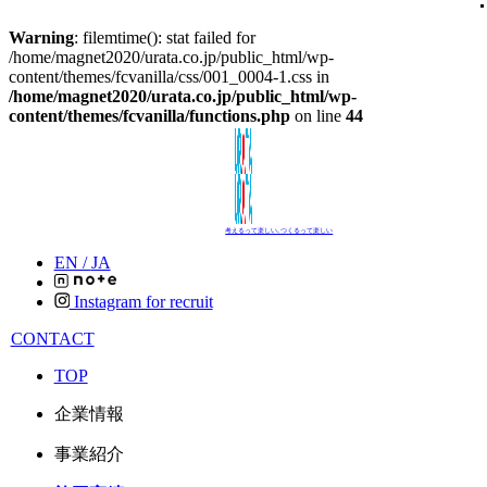
Warning
: filemtime(): stat failed for
/home/magnet2020/urata.co.jp/public_html/wp-
content/themes/fcvanilla/css/001_0004-1.css in
/home/magnet2020/urata.co.jp/public_html/wp-
content/themes/fcvanilla/functions.php
on line
44
考えるって楽しい､つくるって楽しい
EN /
JA
Instagram for recruit
CONTACT
TOP
企業情報
事業紹介