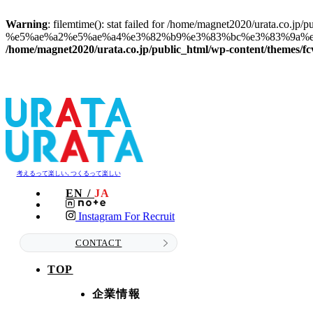
Warning
: filemtime(): stat failed for /home/magnet2020/urata.co.jp/
%e5%ae%a2%e5%ae%a4%e3%82%b9%e3%83%bc%e3%83%9a%e3
/home/magnet2020/urata.co.jp/public_html/wp-content/themes/fcv
考えるって楽しい､つくるって楽しい
EN /
JA
Instagram For Recruit
CONTACT
TOP
企業情報