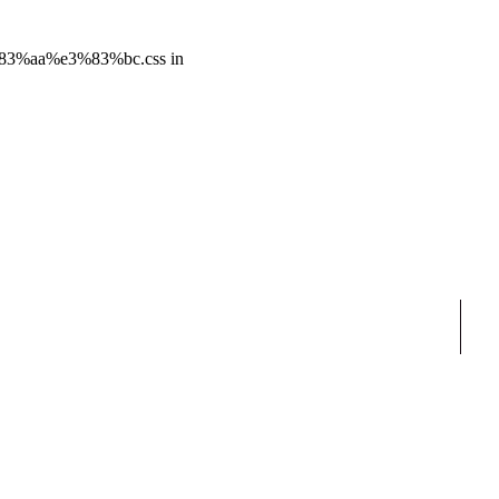
%aa%e3%83%bc.css in