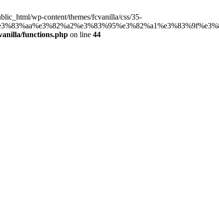
public_html/wp-content/themes/fcvanilla/css/35-
%83%aa%e3%82%a2%e3%83%95%e3%82%a1%e3%83%9f%e3%83
anilla/functions.php
on line
44