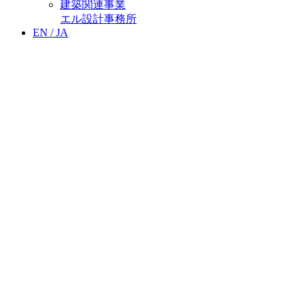
建築関連事業
エル設計事務所
EN /
JA