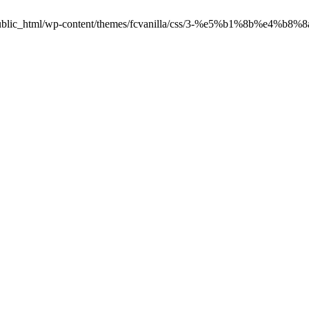
.jp/public_html/wp-content/themes/fcvanilla/css/3-%e5%b1%8b%e4%b8%8