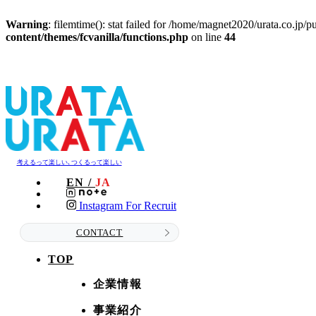
Warning
: filemtime(): stat failed for /home/magnet2020/urata.co
content/themes/fcvanilla/functions.php
on line
44
考えるって楽しい､つくるって楽しい
EN /
JA
Instagram For Recruit
CONTACT
TOP
企業情報
事業紹介