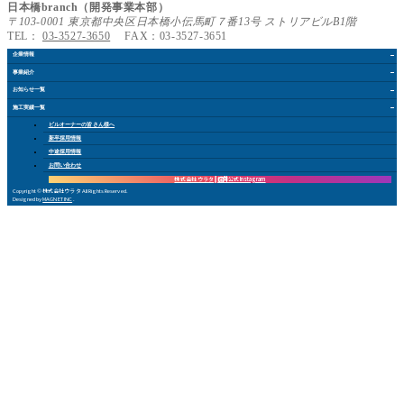
日本橋branch（開発事業本部）
〒103-0001 東京都中央区日本橋小伝馬町７番13号 ストリアビルB1階
TEL：
03-3527-3650
FAX：03-3527-3651
企業情報
事業紹介
お知らせ
一覧
施工実績
一覧
ビルオーナー
の皆さん
様
へ
新卒採用情報
中途採用情報
お問い合
わ
せ
株式会社 ウラタ
採用公式Instagram
Copyright © 株式会社ウラタ All Rights Reserved.
Designed by
MAGNET INC
.