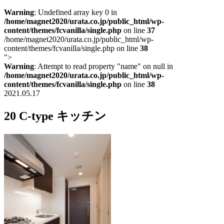
Warning
: Undefined array key 0 in
/home/magnet2020/urata.co.jp/public_html/wp-
content/themes/fcvanilla/single.php
on line
37
/home/magnet2020/urata.co.jp/public_html/wp-
content/themes/fcvanilla/single.php on line
38
">
Warning
: Attempt to read property "name" on null in
/home/magnet2020/urata.co.jp/public_html/wp-
content/themes/fcvanilla/single.php
on line
38
2021.05.17
20 C-type キッチン