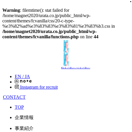
Warning
: filemtime(): stat failed for
/home/magnet2020/urata.co.jp/public_html/wp-
content/themes/fcvanilla/css/20-c-type-
%e3%82%ad%e3%83%83%e3%83%81%e3%83%b3.css in
/home/magnet2020/urata.co.jp/public_html/wp-
content/themes/fcvanilla/functions.php
on line
44
考えるって楽しい､つくるって楽しい
EN /
JA
Instagram for recruit
CONTACT
TOP
企業情報
事業紹介