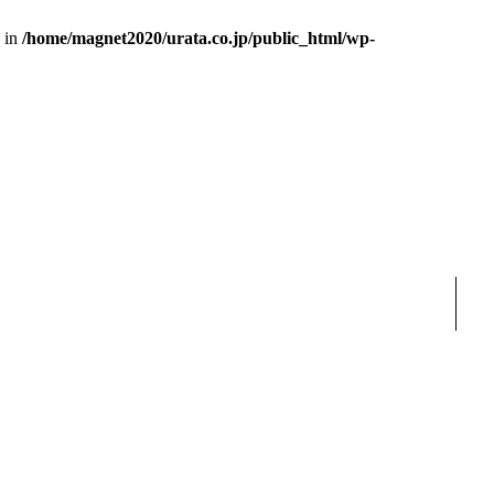
s in
/home/magnet2020/urata.co.jp/public_html/wp-