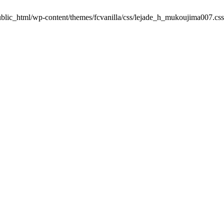
/public_html/wp-content/themes/fcvanilla/css/lejade_h_mukoujima007.cs