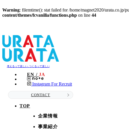
Warning
: filemtime(): stat failed for /home/magnet2020/urata.co.jp
content/themes/fcvanilla/functions.php
on line
44
考えるって楽しい､つくるって楽しい
EN /
JA
Instagram For Recruit
CONTACT
TOP
企業情報
事業紹介