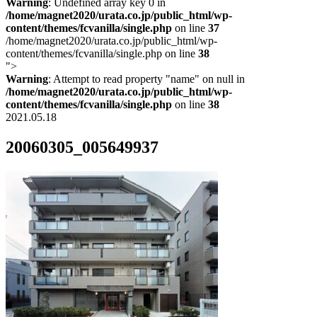
Warning
: Undefined array key 0 in
/home/magnet2020/urata.co.jp/public_html/wp-
content/themes/fcvanilla/single.php
on line
37
/home/magnet2020/urata.co.jp/public_html/wp-
content/themes/fcvanilla/single.php on line
38
">
Warning
: Attempt to read property "name" on null in
/home/magnet2020/urata.co.jp/public_html/wp-
content/themes/fcvanilla/single.php
on line
38
2021.05.18
20060305_005649937