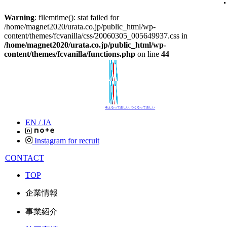
Warning
: filemtime(): stat failed for
/home/magnet2020/urata.co.jp/public_html/wp-
content/themes/fcvanilla/css/20060305_005649937.css in
/home/magnet2020/urata.co.jp/public_html/wp-
content/themes/fcvanilla/functions.php
on line
44
考えるって楽しい､つくるって楽しい
EN /
JA
Instagram for recruit
CONTACT
TOP
企業情報
事業紹介