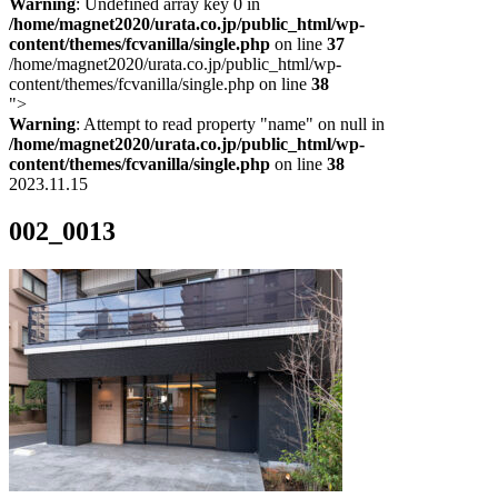
Warning
: Undefined array key 0 in
/home/magnet2020/urata.co.jp/public_html/wp-
content/themes/fcvanilla/single.php
on line
37
/home/magnet2020/urata.co.jp/public_html/wp-
content/themes/fcvanilla/single.php on line
38
">
Warning
: Attempt to read property "name" on null in
/home/magnet2020/urata.co.jp/public_html/wp-
content/themes/fcvanilla/single.php
on line
38
2023.11.15
002_0013