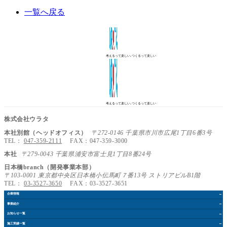
一覧へ戻る
考えるって楽しい､つくるって楽しい
考えるって楽しい､つくるって楽しい
株式会社ウラタ
本社別館（ヘッドオフィス）
〒272-0146 千葉県市川市広尾1丁目6番3号
TEL：
047-359-2111
FAX：047-359-3000
本社
〒279-0043 千葉県浦安市富士見1丁目8番24号
日本橋branch（開発事業本部）
〒103-0001 東京都中央区日本橋小伝馬町７番13号 ストリアビルB1階
TEL：
03-3527-3650
FAX：03-3527-3651
企業情報
事業紹介
お知らせ
一覧
施工実績
一覧