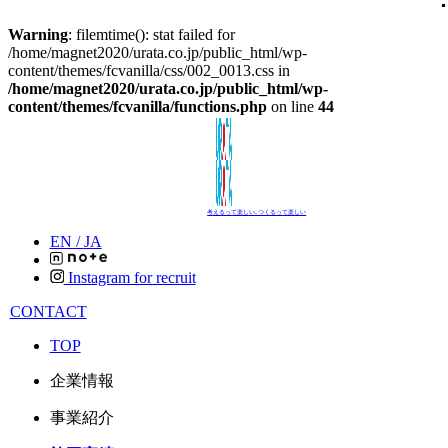
Warning
: filemtime(): stat failed for
/home/magnet2020/urata.co.jp/public_html/wp-
content/themes/fcvanilla/css/002_0013.css in
/home/magnet2020/urata.co.jp/public_html/wp-
content/themes/fcvanilla/functions.php
on line
44
考えるって楽しい､つくるって楽しい
EN /
JA
Instagram for recruit
CONTACT
TOP
企業情報
事業紹介