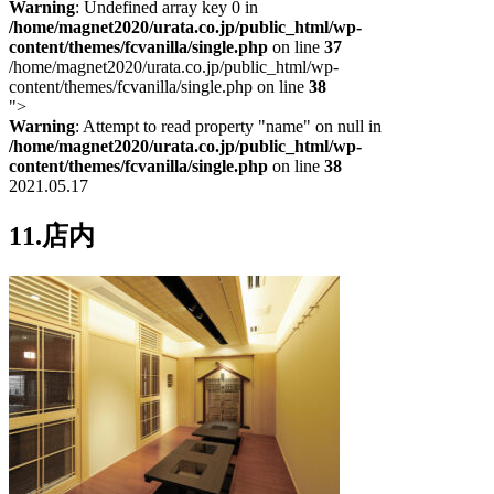
Warning
: Undefined array key 0 in
/home/magnet2020/urata.co.jp/public_html/wp-
content/themes/fcvanilla/single.php
on line
37
/home/magnet2020/urata.co.jp/public_html/wp-
content/themes/fcvanilla/single.php on line
38
">
Warning
: Attempt to read property "name" on null in
/home/magnet2020/urata.co.jp/public_html/wp-
content/themes/fcvanilla/single.php
on line
38
2021.05.17
11.店内