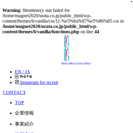
Warning
: filemtime(): stat failed for
/home/magnet2020/urata.co.jp/public_html/wp-
content/themes/fcvanilla/css/11-%e5%ba%97%e5%86%85.css in
/home/magnet2020/urata.co.jp/public_html/wp-
content/themes/fcvanilla/functions.php
on line
44
考えるって楽しい､つくるって楽しい
EN /
JA
Instagram for recruit
CONTACT
TOP
企業情報
事業紹介