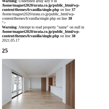
Warning
: Undefined array key 0 in
/home/magnet2020/urata.co.jp/public_html/wp-
content/themes/fcvanilla/single.php
on line
37
/home/magnet2020/urata.co.jp/public_html/wp-
content/themes/fcvanilla/single.php on line
38
">
Warning
: Attempt to read property "name" on null in
/home/magnet2020/urata.co.jp/public_html/wp-
content/themes/fcvanilla/single.php
on line
38
2021.05.17
25