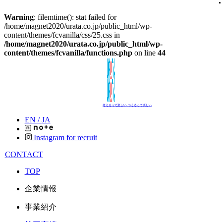
Warning
: filemtime(): stat failed for
/home/magnet2020/urata.co.jp/public_html/wp-
content/themes/fcvanilla/css/25.css in
/home/magnet2020/urata.co.jp/public_html/wp-
content/themes/fcvanilla/functions.php
on line
44
考えるって楽しい､つくるって楽しい
EN /
JA
Instagram for recruit
CONTACT
TOP
企業情報
事業紹介