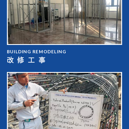
BUILDING REMODELING
改 修 工 事