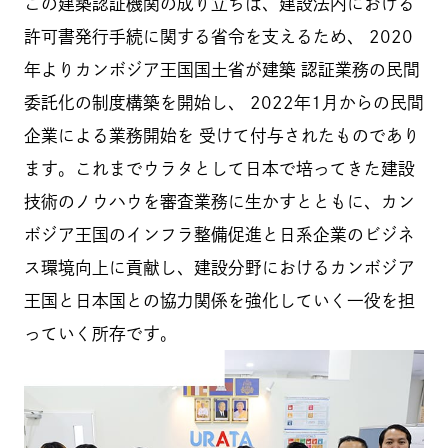
この建築認証機関の成り立ちは、建設法内における
許可書発行手続に関する省令を支えるため、 2020
年よりカンボジア王国国土省が建築 認証業務の⺠間
委託化の制度構築を開始し、 2022年1月からの⺠間
企業による業務開始を 受けて付与されたものであり
ます。これまでウラタとして日本で培ってきた建設
技術のノウハウを審査業務に生かすとともに、カン
ボジア王国のインフラ整備促進と日系企業のビジネ
ス環境向上に貢献し、建設分野におけるカンボジア
王国と日本国との協力関係を強化していく一役を担
っていく所存です。