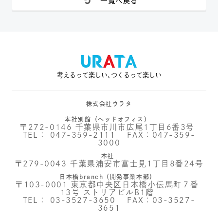
一覧へ戻る
考えるって楽しい､つくるって楽しい
株式会社ウラタ
本社別館（ヘッドオフィス）
〒272-0146 千葉県市川市広尾1丁目6番3号
TEL：
047-359-2111
FAX：047-359-
3000
本社
〒279-0043 千葉県浦安市富士見1丁目8番24号
日本橋branch（開発事業本部）
〒103-0001 東京都中央区日本橋小伝馬町７番
13号 ストリアビルB1階
TEL：
03-3527-3650
FAX：03-3527-
3651