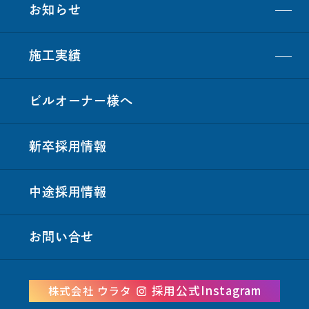
お知らせ
ないし電子データの保管又は破棄等のいずれの義務も負
わないものとします。
施工実績
第3条（適用除外）
当社求人へのご応募の体裁をとるものであっても、その
内容がこれにあたらない場合、本方針の対象外となりま
ビルオーナー
様
へ
す。
第4条（個人情報を提供いただけない場合の取扱い）
新卒採用情報
当社が指定する個人情報をご提供いただけない場合、当
社求人へご応募頂くことはできません。
中途採用情報
第5条（お問い合わせ）
株式会社ウラタ
お問い合
せ
本社別館 〒272-0146 千葉県市川市広尾1丁目6番3号
TEL：047-359-2111 FAX：047-359-3000
採用公式Instagram
株式会社 ウラタ