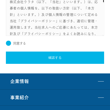
株式会社ウラタ（以下、「当社」といいます。）は、応
募者の個人情報を、以下の取扱い方針（以下、「本方
針」といいます。）及び個人情報の管理について定める
当社「プライバシーポリシー」に基づき、適切に管理・
運用致します。当社求人へのご応募にあたっては、本方
針及び「プライバシーポリシー」をよくお読みになり、
これらへ同意して頂く必要があります。
同意する
第1条（個人情報の利用目的）
応募者の方へのご連絡
確認する
採用後の人事・労務業務における使用
第2条（書類・電子データの取扱い）
ご応募にあたってご提供頂いた書類は、採用又は不採
企業情報
用のいずれの場合であっても返却することはできませ
ん。
ご応募にあたってご提供頂いた書類ないし電子データ
事業紹介
は、当社にて適切に管理し、しかるべき時に破棄・消去
（破棄等）致します。当社は、応募者に対し、当該書類