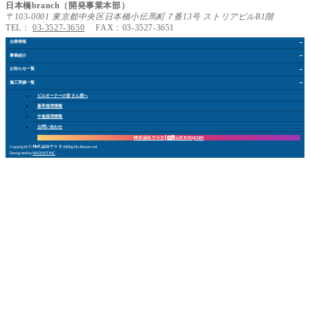
日本橋branch（開発事業本部）
〒103-0001 東京都中央区日本橋小伝馬町７番13号 ストリアビルB1階
TEL：
03-3527-3650
FAX：03-3527-3651
企業情報
事業紹介
お知らせ
一覧
施工実績
一覧
ビルオーナー
の皆さん
様
へ
新卒採用情報
中途採用情報
お問い合
わ
せ
株式会社 ウラタ
採用公式Instagram
Copyright © 株式会社ウラタ All Rights Reserved.
Designed by
MAGNET INC
.