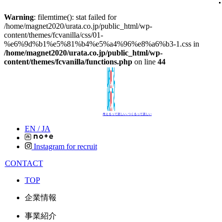
Warning
: filemtime(): stat failed for
/home/magnet2020/urata.co.jp/public_html/wp-
content/themes/fcvanilla/css/01-
%e6%9d%b1%e5%81%b4%e5%a4%96%e8%a6%b3-1.css in
/home/magnet2020/urata.co.jp/public_html/wp-
content/themes/fcvanilla/functions.php
on line
44
考えるって楽しい､つくるって楽しい
EN /
JA
Instagram for recruit
CONTACT
TOP
企業情報
事業紹介