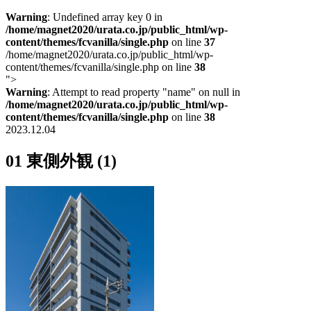
Warning
: Undefined array key 0 in
/home/magnet2020/urata.co.jp/public_html/wp-
content/themes/fcvanilla/single.php
on line
37
/home/magnet2020/urata.co.jp/public_html/wp-
content/themes/fcvanilla/single.php on line
38
">
Warning
: Attempt to read property "name" on null in
/home/magnet2020/urata.co.jp/public_html/wp-
content/themes/fcvanilla/single.php
on line
38
2023.12.04
01 東側外観 (1)