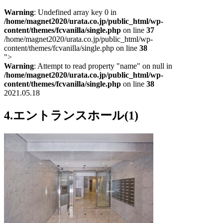
Warning
: Undefined array key 0 in
/home/magnet2020/urata.co.jp/public_html/wp-
content/themes/fcvanilla/single.php
on line
37
/home/magnet2020/urata.co.jp/public_html/wp-
content/themes/fcvanilla/single.php on line
38
">
Warning
: Attempt to read property "name" on null in
/home/magnet2020/urata.co.jp/public_html/wp-
content/themes/fcvanilla/single.php
on line
38
2021.05.18
4.エントランスホール(1)