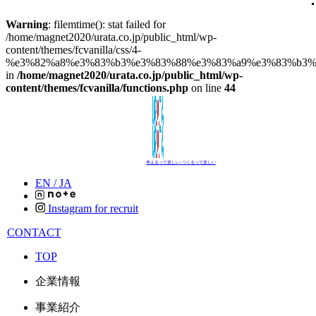
Warning
: filemtime(): stat failed for
/home/magnet2020/urata.co.jp/public_html/wp-
content/themes/fcvanilla/css/4-
%e3%82%a8%e3%83%b3%e3%83%88%e3%83%a9%e3%83%b3%e
in
/home/magnet2020/urata.co.jp/public_html/wp-
content/themes/fcvanilla/functions.php
on line
44
考えるって楽しい､つくるって楽しい
EN /
JA
Instagram for recruit
CONTACT
TOP
企業情報
事業紹介