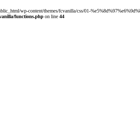
.co.jp/public_html/wp-content/themes/fcvanilla/css/01-%e5%8d%9
anilla/functions.php
on line
44