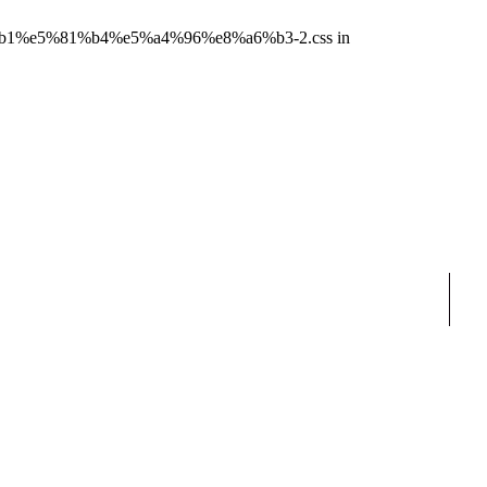
7%e6%9d%b1%e5%81%b4%e5%a4%96%e8%a6%b3-2.css in