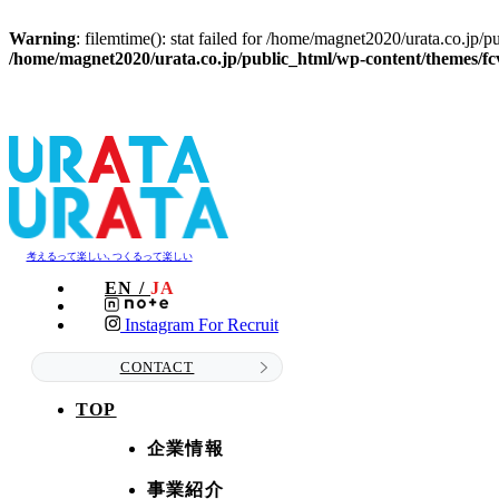
Warning
: filemtime(): stat failed for /home/magnet2020/urata
/home/magnet2020/urata.co.jp/public_html/wp-content/themes/fcv
考えるって楽しい､つくるって楽しい
EN /
JA
Instagram For Recruit
CONTACT
TOP
企業情報
事業紹介