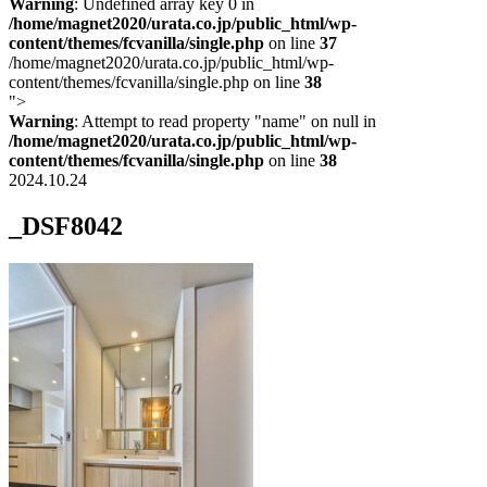
Warning
: Undefined array key 0 in
/home/magnet2020/urata.co.jp/public_html/wp-
content/themes/fcvanilla/single.php
on line
37
/home/magnet2020/urata.co.jp/public_html/wp-
content/themes/fcvanilla/single.php on line
38
">
Warning
: Attempt to read property "name" on null in
/home/magnet2020/urata.co.jp/public_html/wp-
content/themes/fcvanilla/single.php
on line
38
2024.10.24
_DSF8042