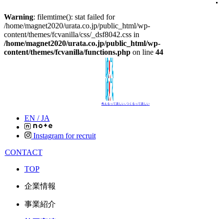
Warning
: filemtime(): stat failed for
/home/magnet2020/urata.co.jp/public_html/wp-
content/themes/fcvanilla/css/_dsf8042.css in
/home/magnet2020/urata.co.jp/public_html/wp-
content/themes/fcvanilla/functions.php
on line
44
考えるって楽しい､つくるって楽しい
EN /
JA
Instagram for recruit
CONTACT
TOP
企業情報
事業紹介