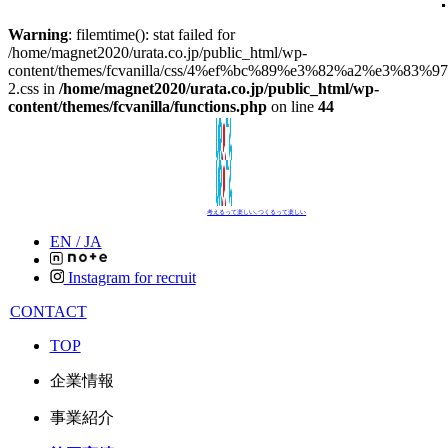
Warning
: filemtime(): stat failed for
/home/magnet2020/urata.co.jp/public_html/wp-
content/themes/fcvanilla/css/4%ef%bc%89%e3%82%a2%e3%8
2.css in
/home/magnet2020/urata.co.jp/public_html/wp-
content/themes/fcvanilla/functions.php
on line
44
考えるって楽しい､つくるって楽しい
EN /
JA
Instagram for recruit
CONTACT
TOP
企業情報
事業紹介