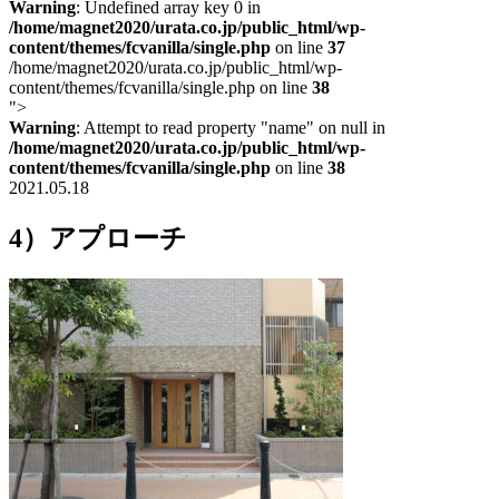
Warning
: Undefined array key 0 in
/home/magnet2020/urata.co.jp/public_html/wp-
content/themes/fcvanilla/single.php
on line
37
/home/magnet2020/urata.co.jp/public_html/wp-
content/themes/fcvanilla/single.php on line
38
">
Warning
: Attempt to read property "name" on null in
/home/magnet2020/urata.co.jp/public_html/wp-
content/themes/fcvanilla/single.php
on line
38
2021.05.18
4）アプローチ