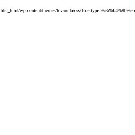
jp/public_html/wp-content/themes/fcvanilla/css/16-e-type-%e6%b4%8b%