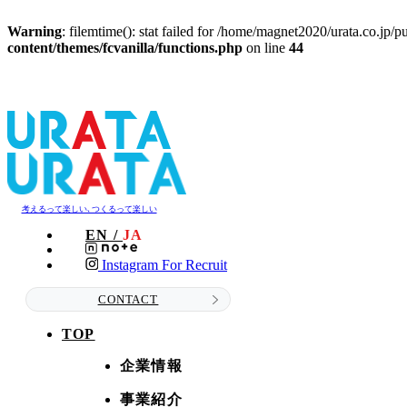
Warning
: filemtime(): stat failed for /home/magnet2020/urata.co.
content/themes/fcvanilla/functions.php
on line
44
考えるって楽しい､つくるって楽しい
EN /
JA
Instagram For Recruit
CONTACT
TOP
企業情報
事業紹介