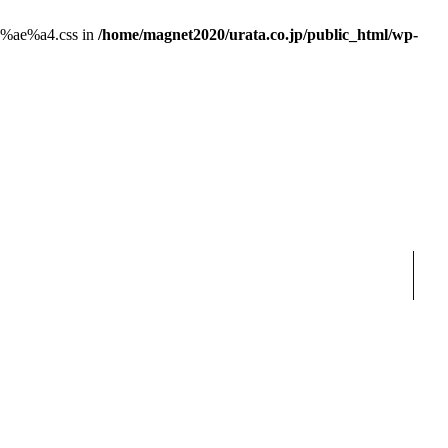
e5%ae%a4.css in
/home/magnet2020/urata.co.jp/public_html/wp-