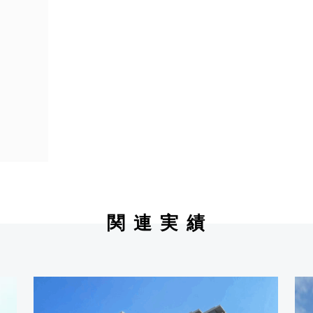
関 連 実 績