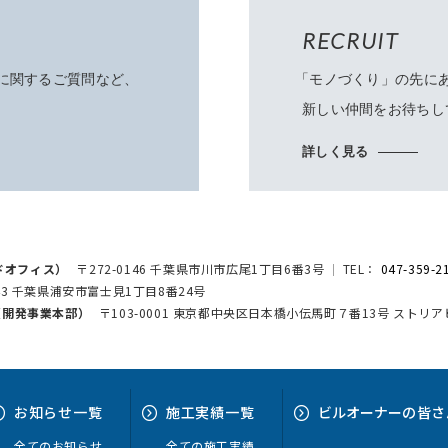
RECRUIT
に関するご質問など、
「モノづくり」
の先に
新しい仲間をお待ちし
詳しく見る
ドオフィス）
〒272-0146 千葉県市川市広尾1丁目6番3号
TEL：
047-359-2
043 千葉県浦安市富士見1丁目8番24号
h（開発事業本部）
〒103-0001 東京都中央区日本橋小伝馬町７番13号 ストリ
お知らせ
一覧
施工実績
一覧
ビルオーナー
の皆さ
全てのお知らせ
全ての施工実績