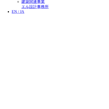
建築関連事業
エル設計事務所
EN /
JA