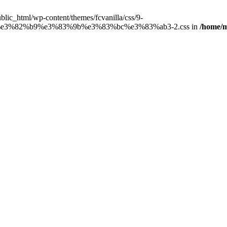
public_html/wp-content/themes/fcvanilla/css/9-
%82%b9%e3%83%9b%e3%83%bc%e3%83%ab3-2.css in
/home/m