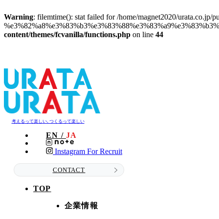
Warning
: filemtime(): stat failed for /home/magnet2020/urata.co.jp/
%e3%82%a8%e3%83%b3%e3%83%88%e3%83%a9%e3%83%b3%e3
content/themes/fcvanilla/functions.php
on line
44
考えるって楽しい､つくるって楽しい
EN /
JA
Instagram For Recruit
CONTACT
TOP
企業情報