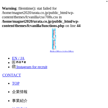
Warning
: filemtime(): stat failed for
/home/magnet2020/urata.co.jp/public_html/wp-
content/themes/fcvanilla/css/708s.css in
/home/magnet2020/urata.co.jp/public_html/wp-
content/themes/fcvanilla/functions.php
on line
44
考えるって楽しい､つくるって楽しい
EN /
JA
Instagram for recruit
CONTACT
TOP
企業情報
事業紹介