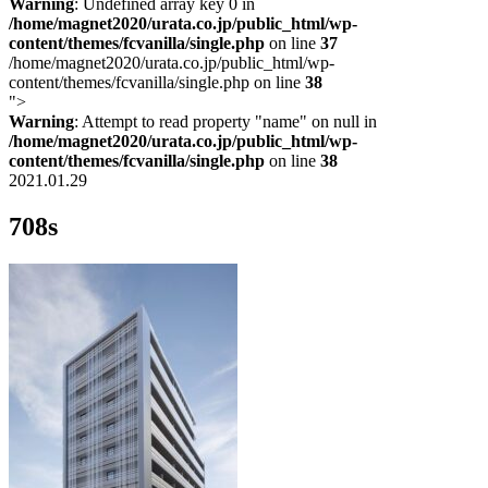
Warning
: Undefined array key 0 in
/home/magnet2020/urata.co.jp/public_html/wp-
content/themes/fcvanilla/single.php
on line
37
/home/magnet2020/urata.co.jp/public_html/wp-
content/themes/fcvanilla/single.php on line
38
">
Warning
: Attempt to read property "name" on null in
/home/magnet2020/urata.co.jp/public_html/wp-
content/themes/fcvanilla/single.php
on line
38
2021.01.29
708s