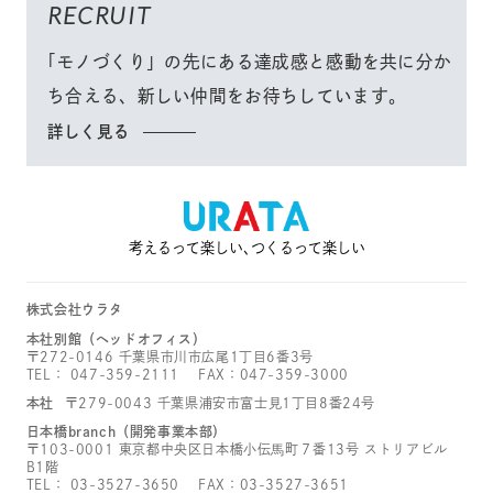
RECRUIT
「モノづくり」
の先にある達成感と感動を共に分か
ち合える、
新しい仲間をお待ちしています。
詳しく見る
考えるって楽しい､つくるって楽しい
株式会社ウラタ
本社別館（ヘッドオフィス）
〒272-0146 千葉県市川市広尾1丁目6番3号
TEL：
047-359-2111
FAX：047-359-3000
本社
〒279-0043 千葉県浦安市富士見1丁目8番24号
日本橋branch（開発事業本部）
〒103-0001 東京都中央区日本橋小伝馬町７番13号 ストリアビル
B1階
TEL：
03-3527-3650
FAX：03-3527-3651