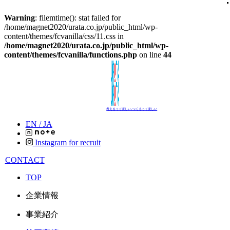
Warning
: filemtime(): stat failed for
/home/magnet2020/urata.co.jp/public_html/wp-
content/themes/fcvanilla/css/11.css in
/home/magnet2020/urata.co.jp/public_html/wp-
content/themes/fcvanilla/functions.php
on line
44
考えるって楽しい､つくるって楽しい
EN /
JA
Instagram for recruit
CONTACT
TOP
企業情報
事業紹介