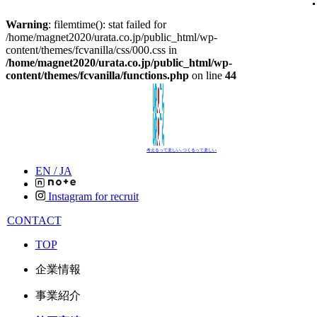
Warning
: filemtime(): stat failed for
/home/magnet2020/urata.co.jp/public_html/wp-
content/themes/fcvanilla/css/000.css in
/home/magnet2020/urata.co.jp/public_html/wp-
content/themes/fcvanilla/functions.php
on line
44
考えるって楽しい､つくるって楽しい
EN /
JA
Instagram for recruit
CONTACT
TOP
企業情報
事業紹介