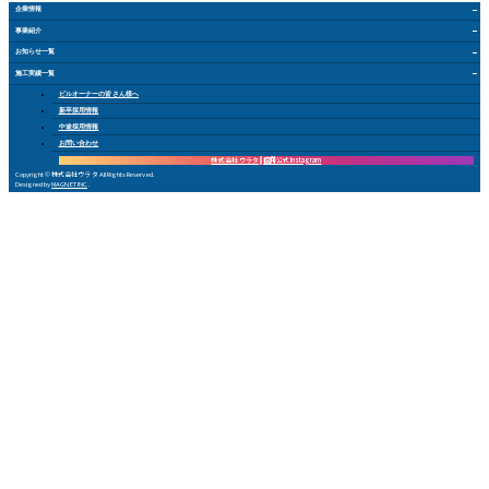
企業情報
事業紹介
お知らせ
一覧
施工実績
一覧
ビルオーナー
の皆さん
様
へ
新卒採用情報
中途採用情報
お問い合
わ
せ
株式会社 ウラタ
採用公式Instagram
Copyright © 株式会社ウラタ All Rights Reserved.
Designed by
MAGNET INC
.