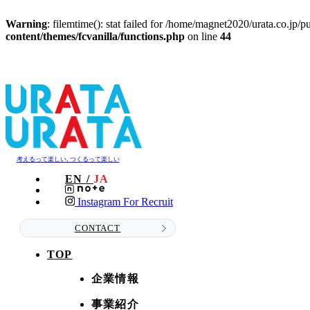
Warning
: filemtime(): stat failed for /home/magnet2020/urata.co.jp/
content/themes/fcvanilla/functions.php
on line
44
考えるって楽しい､つくるって楽しい
EN /
JA
Instagram For Recruit
CONTACT
TOP
企業情報
事業紹介