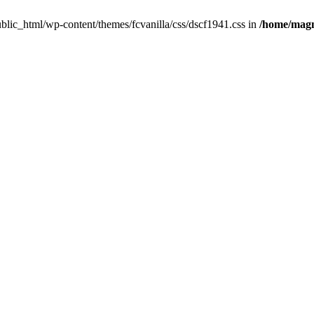
public_html/wp-content/themes/fcvanilla/css/dscf1941.css in
/home/magn