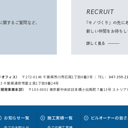
RECRUIT
に関するご質問など、
「モノづくり」
の先に
新しい仲間をお待ちし
詳しく見る
ドオフィス）
〒272-0146 千葉県市川市広尾1丁目6番3号
TEL：
047-359-2
043 千葉県浦安市富士見1丁目8番24号
h（開発事業本部）
〒103-0001 東京都中央区日本橋小伝馬町７番13号 ストリ
お知らせ
一覧
施工実績
一覧
ビルオーナー
の皆さ
全てのお知らせ
全ての施工実績