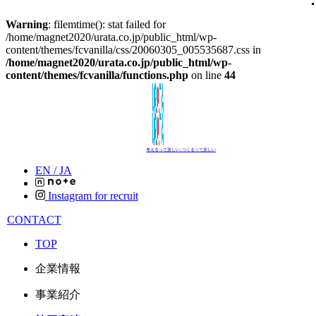
Warning
: filemtime(): stat failed for
/home/magnet2020/urata.co.jp/public_html/wp-
content/themes/fcvanilla/css/20060305_005535687.css in
/home/magnet2020/urata.co.jp/public_html/wp-
content/themes/fcvanilla/functions.php
on line
44
考えるって楽しい､つくるって楽しい
EN /
JA
Instagram for recruit
CONTACT
TOP
企業情報
事業紹介