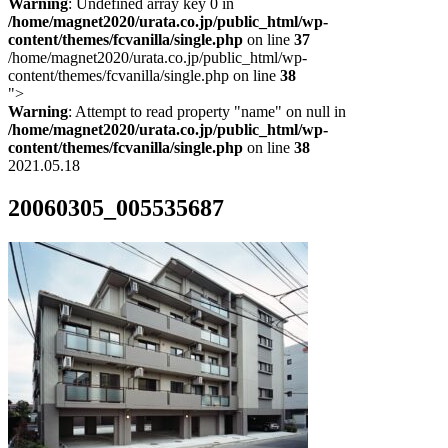
Warning
: Undefined array key 0 in
/home/magnet2020/urata.co.jp/public_html/wp-
content/themes/fcvanilla/single.php
on line
37
/home/magnet2020/urata.co.jp/public_html/wp-
content/themes/fcvanilla/single.php on line
38
">
Warning
: Attempt to read property "name" on null in
/home/magnet2020/urata.co.jp/public_html/wp-
content/themes/fcvanilla/single.php
on line
38
2021.05.18
20060305_005535687