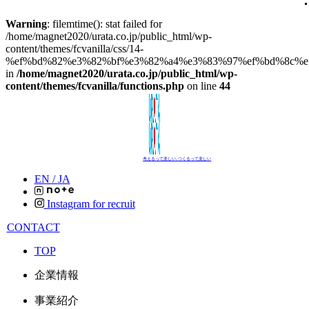
Warning
: filemtime(): stat failed for
/home/magnet2020/urata.co.jp/public_html/wp-
content/themes/fcvanilla/css/14-
%ef%bd%82%e3%82%bf%e3%82%a4%e3%83%97%ef%bd%8c%ef
in
/home/magnet2020/urata.co.jp/public_html/wp-
content/themes/fcvanilla/functions.php
on line
44
考えるって楽しい､つくるって楽しい
EN /
JA
Instagram for recruit
CONTACT
TOP
企業情報
事業紹介