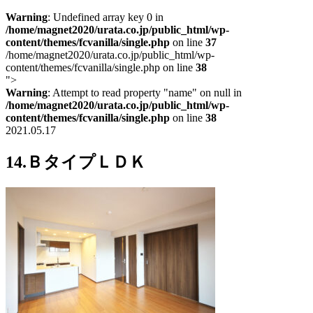
Warning
: Undefined array key 0 in
/home/magnet2020/urata.co.jp/public_html/wp-
content/themes/fcvanilla/single.php
on line
37
/home/magnet2020/urata.co.jp/public_html/wp-
content/themes/fcvanilla/single.php on line
38
">
Warning
: Attempt to read property "name" on null in
/home/magnet2020/urata.co.jp/public_html/wp-
content/themes/fcvanilla/single.php
on line
38
2021.05.17
14.ＢタイプＬＤＫ