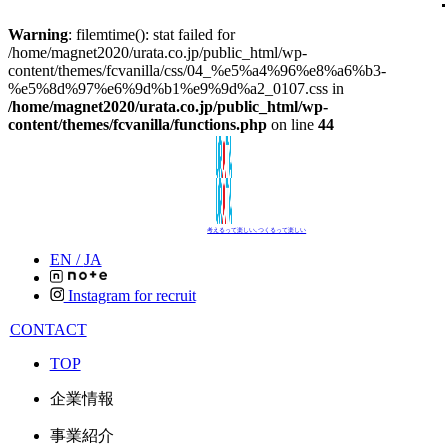
Warning
: filemtime(): stat failed for
/home/magnet2020/urata.co.jp/public_html/wp-
content/themes/fcvanilla/css/04_%e5%a4%96%e8%a6%b3-
%e5%8d%97%e6%9d%b1%e9%9d%a2_0107.css in
/home/magnet2020/urata.co.jp/public_html/wp-
content/themes/fcvanilla/functions.php
on line
44
考えるって楽しい､つくるって楽しい
EN /
JA
Instagram for recruit
CONTACT
TOP
企業情報
事業紹介