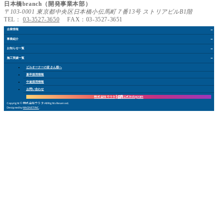
日本橋branch（開発事業本部）
〒103-0001 東京都中央区日本橋小伝馬町７番13号 ストリアビルB1階
TEL：
03-3527-3650
FAX：03-3527-3651
企業情報
事業紹介
お知らせ
一覧
施工実績
一覧
ビルオーナー
の皆さん
様
へ
新卒採用情報
中途採用情報
お問い合
わ
せ
株式会社 ウラタ
採用公式Instagram
Copyright © 株式会社ウラタ All Rights Reserved.
Designed by
MAGNET INC
.