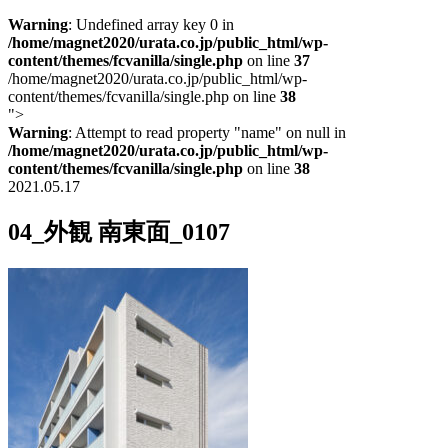
Warning
: Undefined array key 0 in
/home/magnet2020/urata.co.jp/public_html/wp-
content/themes/fcvanilla/single.php
on line
37
/home/magnet2020/urata.co.jp/public_html/wp-
content/themes/fcvanilla/single.php on line
38
">
Warning
: Attempt to read property "name" on null in
/home/magnet2020/urata.co.jp/public_html/wp-
content/themes/fcvanilla/single.php
on line
38
2021.05.17
04_外観 南東面_0107