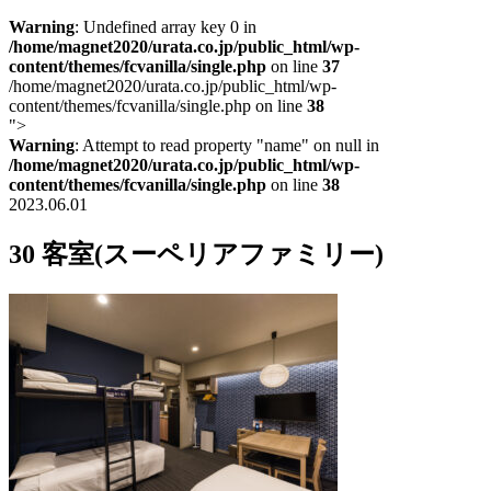
Warning
: Undefined array key 0 in
/home/magnet2020/urata.co.jp/public_html/wp-
content/themes/fcvanilla/single.php
on line
37
/home/magnet2020/urata.co.jp/public_html/wp-
content/themes/fcvanilla/single.php on line
38
">
Warning
: Attempt to read property "name" on null in
/home/magnet2020/urata.co.jp/public_html/wp-
content/themes/fcvanilla/single.php
on line
38
2023.06.01
30 客室(スーペリアファミリー)