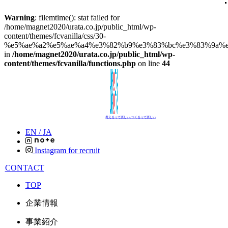
Warning
: filemtime(): stat failed for
/home/magnet2020/urata.co.jp/public_html/wp-
content/themes/fcvanilla/css/30-
%e5%ae%a2%e5%ae%a4%e3%82%b9%e3%83%bc%e3%83%9a%e
in
/home/magnet2020/urata.co.jp/public_html/wp-
content/themes/fcvanilla/functions.php
on line
44
考えるって楽しい､つくるって楽しい
EN /
JA
Instagram for recruit
CONTACT
TOP
企業情報
事業紹介