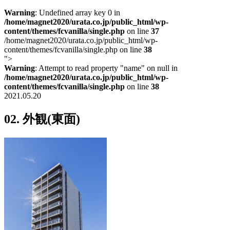
Warning
: Undefined array key 0 in
/home/magnet2020/urata.co.jp/public_html/wp-
content/themes/fcvanilla/single.php
on line
37
/home/magnet2020/urata.co.jp/public_html/wp-
content/themes/fcvanilla/single.php on line
38
">
Warning
: Attempt to read property "name" on null in
/home/magnet2020/urata.co.jp/public_html/wp-
content/themes/fcvanilla/single.php
on line
38
2021.05.20
02. 外観(東面)