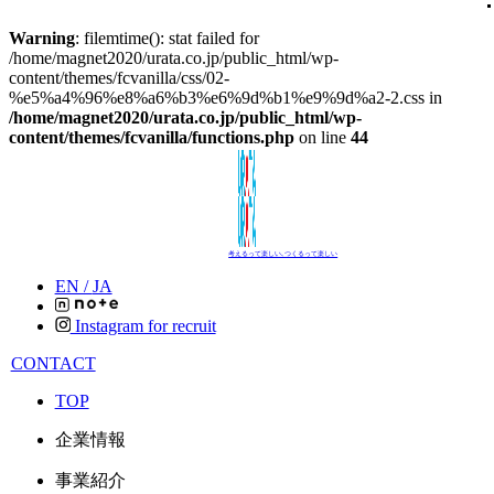
Warning
: filemtime(): stat failed for
/home/magnet2020/urata.co.jp/public_html/wp-
content/themes/fcvanilla/css/02-
%e5%a4%96%e8%a6%b3%e6%9d%b1%e9%9d%a2-2.css in
/home/magnet2020/urata.co.jp/public_html/wp-
content/themes/fcvanilla/functions.php
on line
44
考えるって楽しい､つくるって楽しい
EN /
JA
Instagram for recruit
CONTACT
TOP
企業情報
事業紹介