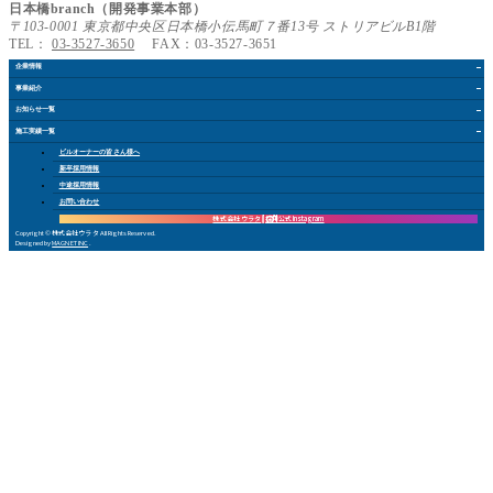
日本橋branch（開発事業本部）
〒103-0001 東京都中央区日本橋小伝馬町７番13号 ストリアビルB1階
TEL：
03-3527-3650
FAX：03-3527-3651
企業情報
事業紹介
お知らせ
一覧
施工実績
一覧
ビルオーナー
の皆さん
様
へ
新卒採用情報
中途採用情報
お問い合
わ
せ
株式会社 ウラタ
採用公式Instagram
Copyright © 株式会社ウラタ All Rights Reserved.
Designed by
MAGNET INC
.